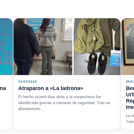
31/07/2026
30/0
ana
Atraparon a «La ladrona»
Ber
Urb
El hecho ocurrió días atrás y la sospechosa fue
Rep
identificada gracias a cámaras de seguridad. Tras un
Ine
allanamiento...
La i
Tran