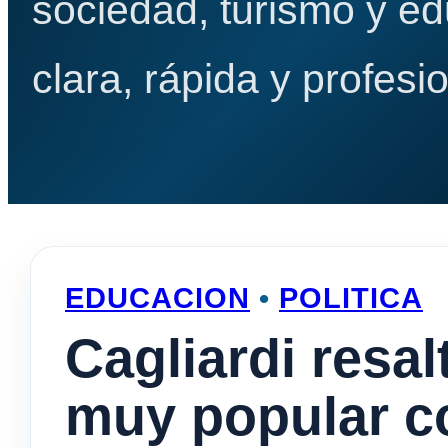
sociedad, turismo y e
clara, rápida y profesio
EDUCACION
•
POLITICA
Cagliardi resa
muy popular co