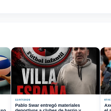
11/07/2026
07/0
Pablo Swar entregó materiales
Axe
sso
deportivos a clubes de barrio y
el 