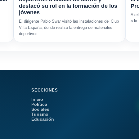
destacó su rol en la formación de los
Pro
jóvenes
Axel
a la
El dirigente Pablo Swar visitó las instalaciones del Club
Villa España, donde realizó la entrega de materiales
deportivos...
SECCIONES
Inicio
Política
Sociales
Turismo
Educación