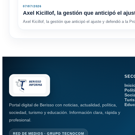
07/07/2026
Axel Kicillof, la gestión que anticipó el aju
Axel Kicillof, la gestión que anticipó el ajuste y defendió a la Pr
SEC
Inici
Polít
Soci
Turi
Educ
Portal digital de Berisso con noticias, actualidad, política,
sociedad, turismo y educación. Información clara, rápida y
profesional.
RED DE MEDIOS · GRUPO TECNOCOM