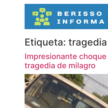
Ir
al
contenido
Etiqueta:
tragedia
Impresionante choque y
tragedia de milagro