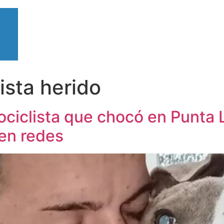
ista herido
ciclista que chocó en Punta L
 en redes