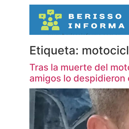
Ir
al
contenido
Etiqueta:
motocicl
Tras la muerte del moto
amigos lo despidieron