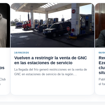
16/06/2026
04/0
Vuelven a restringir la venta de GNC
Reu
en las estaciones de servicio
Eze
los
clu
La llegada del frío generó restricciones en la venta de
sit
GNC en estaciones de servicio de la región....
 Club
Pabl
s
el f