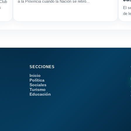
a la Provincia cuando la Nación se retiró...
 Club
s
El s
de l
SECCIONES
Inicio
Política
Sociales
Turismo
Educación