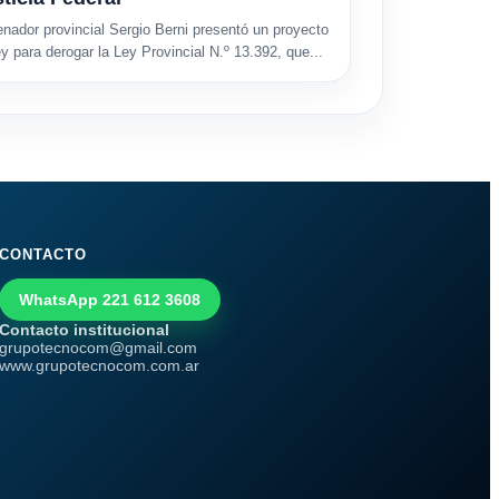
enador provincial Sergio Berni presentó un proyecto
ey para derogar la Ley Provincial N.º 13.392, que...
CONTACTO
WhatsApp 221 612 3608
Contacto institucional
grupotecnocom@gmail.com
www.grupotecnocom.com.ar