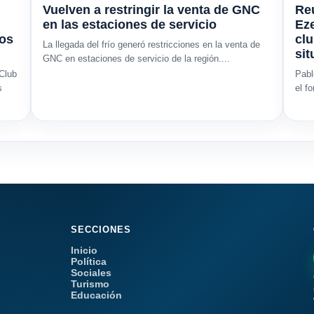
Vuelven a restringir la venta de GNC
Reu
en las estaciones de servicio
Eze
los
clu
La llegada del frío generó restricciones en la venta de
sit
GNC en estaciones de servicio de la región....
 Club
Pabl
s
el f
SECCIONES
Inicio
Política
Sociales
Turismo
Educación