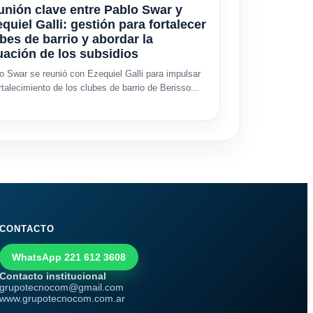
nión clave entre Pablo Swar y
quiel Galli: gestión para fortalecer
bes de barrio y abordar la
uación de los subsidios
o Swar se reunió con Ezequiel Galli para impulsar
ortalecimiento de los clubes de barrio de Berisso...
CONTACTO
WhatsApp 221 612 3608
Contacto institucional
grupotecnocom@gmail.com
www.grupotecnocom.com.ar