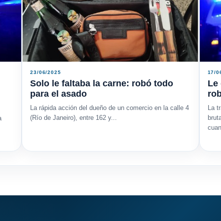
23/06/2025
17/0
Solo le faltaba la carne: robó todo
Le 
para el asado
ro
La rápida acción del dueño de un comercio en la calle 4
La t
(Río de Janeiro), entre 162 y...
brut
a
cuan