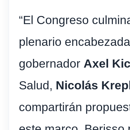
“El Congreso culmina
plenario encabezada
gobernador
Axel
Kic
Salud,
Nicolás
Krep
compartirán propuest
este marco, Berisso