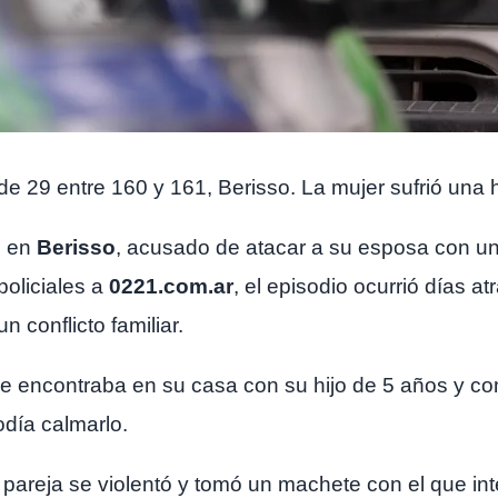
de 29 entre 160 y 161, Berisso. La mujer sufrió una 
o en
Berisso
, acusado de atacar a su esposa con u
policiales a
0221.com.ar
, el episodio ocurrió días a
n conflicto familiar.
 se encontraba en su casa con su hijo de 5 años y c
odía calmarlo.
areja se violentó y tomó un machete con el que inten