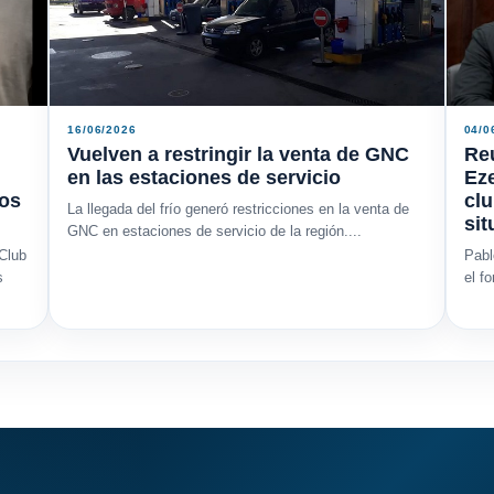
16/06/2026
04/0
Vuelven a restringir la venta de GNC
Reu
en las estaciones de servicio
Eze
los
clu
La llegada del frío generó restricciones en la venta de
sit
GNC en estaciones de servicio de la región....
 Club
Pabl
s
el f