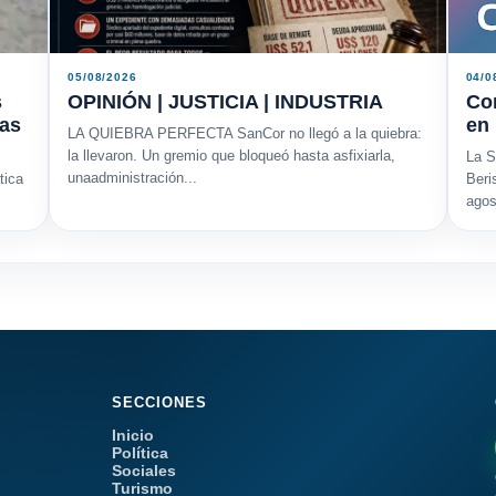
05/08/2026
04/0
s
OPINIÓN | JUSTICIA | INDUSTRIA
Cor
mas
en
LA QUIEBRA PERFECTA SanCor no llegó a la quiebra:
la llevaron. Un gremio que bloqueó hasta asfixiarla,
La S
unaadministración...
tica
Beri
agos
SECCIONES
Inicio
Política
Sociales
Turismo