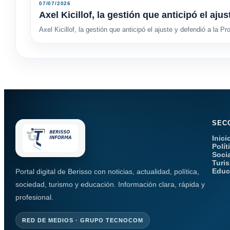
07/07/2026
Axel Kicillof, la gestión que anticipó el aju
Axel Kicillof, la gestión que anticipó el ajuste y defendió a la Pr
SEC
Inici
Polít
Soci
Turi
Educ
Portal digital de Berisso con noticias, actualidad, política,
sociedad, turismo y educación. Información clara, rápida y
profesional.
RED DE MEDIOS · GRUPO TECNOCOM