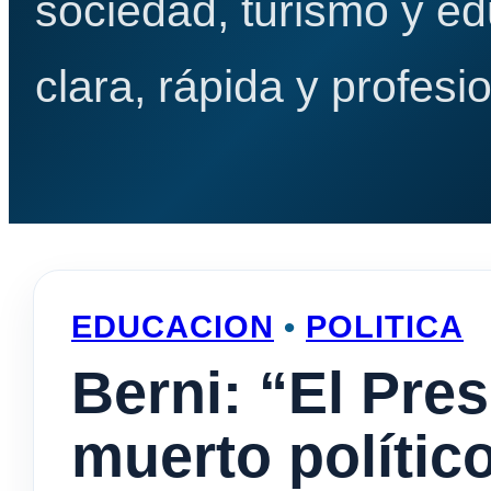
sociedad, turismo y e
clara, rápida y profesio
EDUCACION
•
POLITICA
Berni: “El Pre
muerto polític